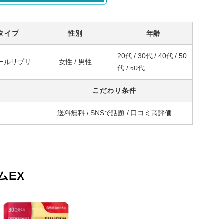
タイプ
性別
年齢
20代 / 30代 / 40代 / 50
ールサプリ
女性 / 男性
代 / 60代
こだわり条件
送料無料 / SNSで話題 / 口コミ高評価
ムEX