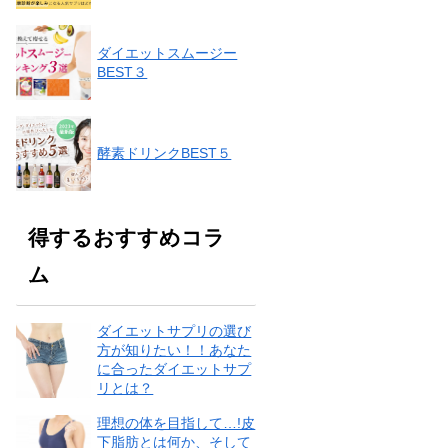
ダイエットスムージー
BEST３
酵素ドリンクBEST５
得するおすすめコラ
ム
ダイエットサプリの選び
方が知りたい！！あなた
に合ったダイエットサプ
リとは？
理想の体を目指して…!皮
下脂肪とは何か、そして