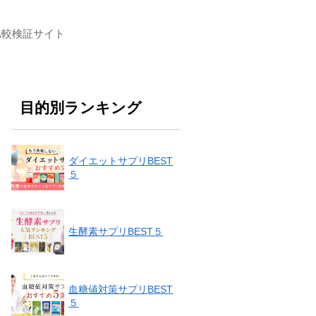
比較検証サイト
目的別ランキング
ダイエットサプリBEST
５
生酵素サプリBEST５
血糖値対策サプリBEST
５