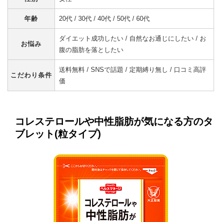
年齢
20代 / 30代 / 40代 / 50代 / 60代
ダイエット成功したい / 自然なお通じにしたい / お
お悩み
腹の脂肪を落としたい
送料無料 / SNSで話題 / 定期縛り無し / 口コミ高評
こだわり条件
価
コレステロールや中性脂肪が気になる方のタ
ブレット(粒タイプ)