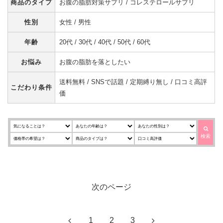
商品のタイプ
お腹の脂肪対策サプリ / コレステロールサプリ
性別
女性 / 男性
年齢
20代 / 30代 / 40代 / 50代 / 60代
お悩み
お腹の脂肪を落としたい
送料無料 / SNSで話題 / 定期縛り無し / 口コミ高評
こだわり条件
価
検索
次のページ
前
次
1
2
3