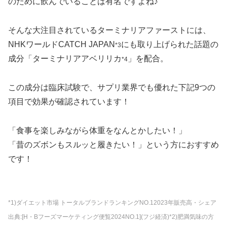
のために飲んでいることは有名ですよね♪
そんな大注目されているターミナリアファーストには、
NHKワールドCATCH JAPAN
にも取り上げられた話題の
*3
成分「ターミナリアアベリリカ
」を配合。
*4
この成分は臨床試験で、サプリ業界でも優れた下記9つの
項目で効果が確認されています！
「食事を楽しみながら体重をなんとかしたい！」
「昔のズボンもスルッと履きたい！」という方におすすめ
です！
*1)ダイエット市場 トータルブランドランキングNO.12023年販売高・シェア
出典:[H・Bフーズマーケティング便覧2024NO.1](フジ経済)*2)肥満気味の方