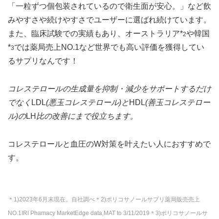
「一粒ずつ個包装されているので衛生面が安心。」など飲
みやすさや続けやすさでユーザーに選ばれ続けています。
また、臨床試験での実績もあり、オーストラリア*
や韓国
2
*
では薬局売上NO.1など世界でも高い評価を獲得してい
3
るサプリなんです！
コレステロールの生成量を抑制・減少をサポートするだけ
でなく
LDL
(悪玉コレステロール)と
HDL
(善玉コレステロー
ル)の
LH
比の改善にまで役立ちます。
コレステロールと血圧のW対策を叶えたい人におすすめで
す。
＊1)2023年6月末現在。自社調べ＊2)ポリコサノールサプリ薬局販売売上
NO.1IRI Phamacy MarketEdge data,MAT to 3/11/2019＊3)ポリコサノールサ