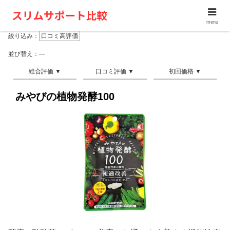
menu
絞り込み：
口コミ高評価
並び替え：―
みやびの植物発酵100