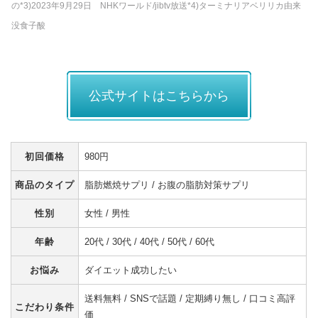
の*3)2023年9月29日 NHKワールド/jibtv放送*4)ターミナリアベリリカ由来
没食子酸
公式サイトはこちらから
初回価格
980円
商品のタイプ
脂肪燃焼サプリ / お腹の脂肪対策サプリ
性別
女性 / 男性
年齢
20代 / 30代 / 40代 / 50代 / 60代
お悩み
ダイエット成功したい
送料無料 / SNSで話題 / 定期縛り無し / 口コミ高評
こだわり条件
価