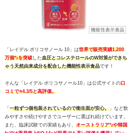
「レイデル ポリコサノール 10」は
世界で販売実績1,200
万個*
を突破
した
血圧とコレステロールのW対策ができち
1
ゃう天然由来成分を配合した機能性表示食品
です！
そんな「レイデル ポリコサノール10」は公式サイトの
口
コミで⭐️4.3/5と高評価。
「
一粒ずつ個包装されているので衛生面が安心。
」など飲
みやすさや続けやすさでユーザーに選ばれ続けています。
また、臨床試験での実績もあり、
オーストラリア*
や韓国
2