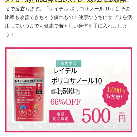
ステロール)と
HDL
(善玉コレステロール)の
LH
比の改善
に
まで役立ちます。
「レイデル ポリコサノール 10」はその
比率も改善できちゃう優れもの！健康なうちにサプリを活
用していつまでも健康で若々しい身体を手に入れましょ
う！