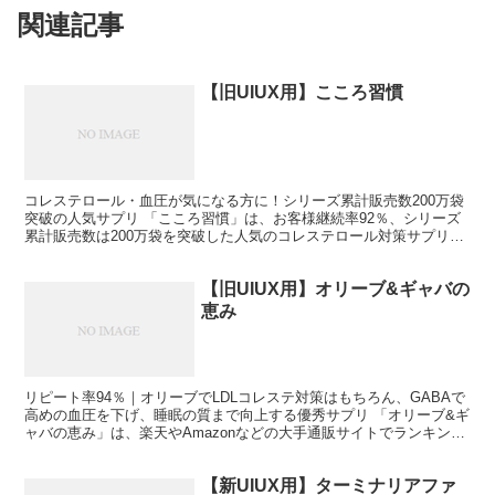
関連記事
【旧UIUX用】こころ習慣
コレステロール・血圧が気になる方に！シリーズ累計販売数200万袋
突破の人気サプリ 「こころ習慣」は、お客様継続率92％、シリーズ
累計販売数は200万袋を突破した人気のコレステロール対策サプリ。
フリーアナウンサーの登坂淳一さんも「健康のお守り...
【旧UIUX用】オリーブ&ギャバの
恵み
リピート率94％｜オリーブでLDLコレステ対策はもちろん、GABAで
高めの血圧を下げ、睡眠の質まで向上する優秀サプリ 「オリーブ&ギ
ャバの恵み」は、楽天やAmazonなどの大手通販サイトでランキング
1位を5冠も達成し、リピート率も94%を誇...
【新UIUX用】ターミナリアファ