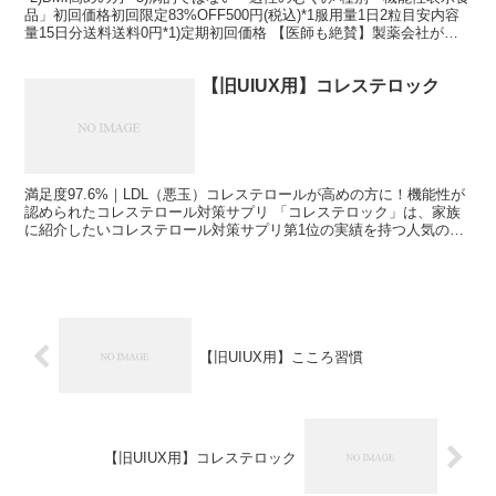
品」初回価格初回限定83%OFF500円(税込)*1服用量1日2粒目安内容
量15日分送料送料0円*1)定期初回価格 【医師も絶賛】製薬会社が本
気で開発、脂肪もむくみ*...
【旧UIUX用】コレステロック
満足度97.6%｜LDL（悪玉）コレステロールが高めの方に！機能性が
認められたコレステロール対策サプリ 「コレステロック」は、家族
に紹介したいコレステロール対策サプリ第1位の実績を持つ人気のサ
プリ。さらに、利用者アンケートでも満足度97.6...
【旧UIUX用】こころ習慣
【旧UIUX用】コレステロック