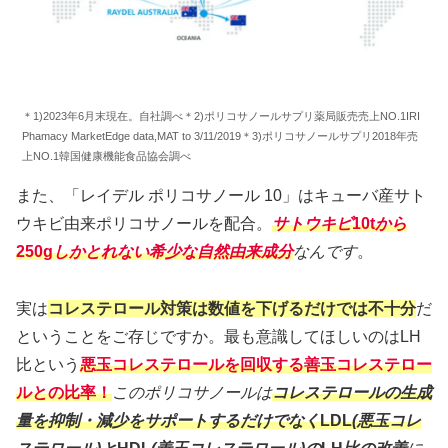
＊1)2023年6月末現在。自社調べ＊2)ポリコサノールサプリ薬局販売売上NO.1IRI
Phamacy MarketEdge data,MAT to 3/11/2019＊3)ポリコサノールサプリ2018年売
上NO.1韓国健康機能食品協会調べ
また、「レイデル ポリコサノール 10」はキューバ産サト
ウキビ由来ポリコサノールを配合。
サトウキビ
10t
から
250g
しかとれない希少な自然由来成分
なんです
。
実は
コレステロール対策は数値を下げるだけでは不十分
だ
ということをご存じですか。最も意識してほしいのはLH
比という
悪玉コレステロールを回収する善玉コレステロー
ルとの比率！
このポリコサノールは
コレステロールの生成
量を抑制・減少をサポートするだけでなく
LDL
(悪玉コレ