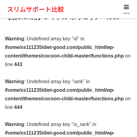
menu
【旧UIUX用】レイデル ポリコサノール10
Warning
: Undefined array key "id" in
/home/xs111235/diet-good.com/public_html/wp-
content/themes/cocoon-child-master/functions.php
on
line
443
Warning
: Undefined array key "rank" in
/home/xs111235/diet-good.com/public_html/wp-
content/themes/cocoon-child-master/functions.php
on
line
444
Warning
: Undefined array key "is_rank" in
/home/xs111235/diet-good.com/public_html/wp-