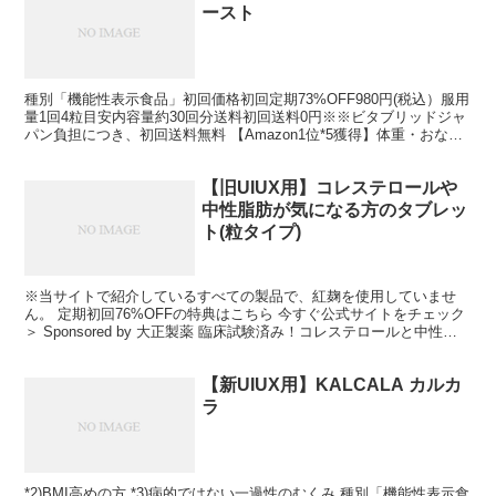
ースト
種別「機能性表示食品」初回価格初回定期73%OFF980円(税込）服用
量1回4粒目安内容量約30回分送料初回送料0円※※ビタブリッドジャ
パン負担につき、初回送料無料 【Amazon1位*5獲得】体重・おなか
の脂肪を減らすのを助け*6、食事を...
【旧UIUX用】コレステロールや
中性脂肪が気になる方のタブレッ
ト(粒タイプ)
※当サイトで紹介しているすべての製品で、紅麹を使用していませ
ん。 定期初回76%OFFの特典はこちら 今すぐ公式サイトをチェック
＞ Sponsored by 大正製薬 臨床試験済み！コレステロールと中性脂
肪をWでケア※してイキイキとした健...
【新UIUX用】KALCALA カルカ
ラ
*2)BMI高めの方 *3)病的ではない一過性のむくみ 種別「機能性表示食