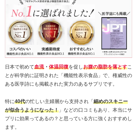
日本で初めて
血流
・
体温回復
を促し
お腹の脂肪
を落とす
こ
とが科学的に証明された「機能性表示食品」で、権威性の
ある医学詩にも掲載された実力のあるサプリです。
特に
40代
の忙しい主婦層から支持され「
細めのスキニー
が似合うようになった！
」などの口コミもあり、本当にサ
プリに効果ってあるの？と思っている方に強くおすすめし
ます。