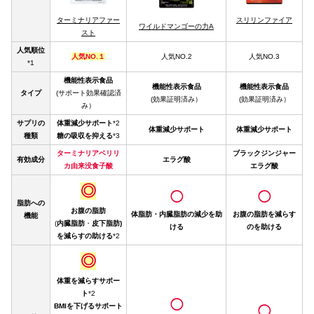
ターミナリアファー
スリリンファイア
ワイルドマンゴーの力A
スト
人気順位
人気NO.１
人気NO.2
人気NO.3
*1
機能性表示食品
機能性表示食品
機能性表示食品
タイプ
(サポート効果確認済
(効果証明済み）
(効果証明済み）
み）
サプリの
体重減少サポート
*2
体重減少サポート
体重減少サポート
種類
糖の吸収を抑える
*3
ターミナリアベリリ
ブラックジンジャー
有効成分
エラグ酸
カ由来没食子酸
エラグ酸
◎
◯
◯
脂肪への
お腹の脂肪
体脂肪・内臓脂肪の減少を助
お腹の脂肪を減らす
機能
(
内臓脂肪
・
皮下脂肪)
ける
のを助ける
を減らすの助ける
*2
◎
体重を減らすサポー
ト
*2
◯
BMIを下げるサポート
◯