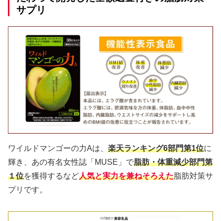
サプリ
ワイルドマンゴーの力Aは、
楽天ランキング6部門第1位
に
輝き、あの有名女性誌「MUSE」で
脂肪・体重減少部門第
１位
を獲得するなど
人気と実力を兼ねそろえた
脂肪対策サ
プリです。