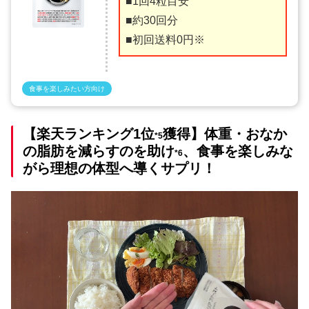
■1回4粒目安
■約30回分
■初回送料0円※
食事を楽しみたい方向け
【楽天ランキング1位
獲得】体重・おなか
*5
の脂肪を減らすのを助け
、食事を楽しみな
*6
がら理想の体型へ導くサプリ！