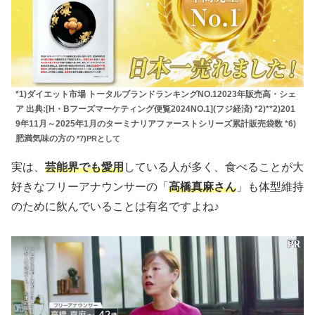
*1)ダイエット市場 トータルブランドランキングNO.12023年販売高・シェ
ア 出典:[H・Bフーズマーケティング便覧2024NO.1](フジ経済) *2)**2)201
9年11月～2025年1月のターミナリアファーストシリーズ累計販売袋数 *6)
肥満気味の方の
*7)PRとして
実は、
芸能界でも愛用
している人が多く、食べることが大
好きなフリーアナウンサーの「
高橋真麻さん
」も体型維持
のために飲んでいることは有名ですよね♪