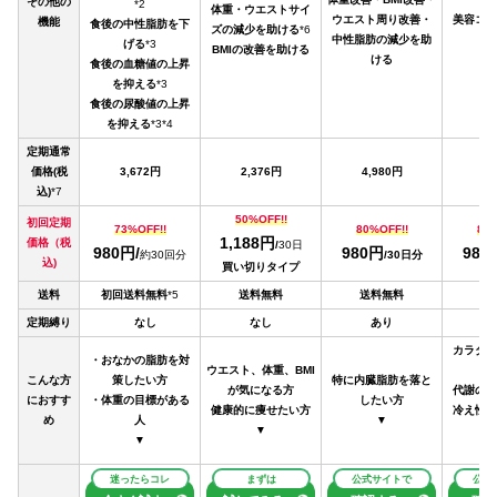
その他の
*2
体重・ウエストサイ
ウエスト周り改善・
美容コン
機能
食後の中性脂肪を下
ズの減少を助ける
*6
中性脂肪の減少を助
げる
*3
BMIの改善を助ける
ける
食後の血糖値の上昇
を抑える
*3
食後の尿酸値の上昇
を抑える
*3*4
定期通常
価格(税
3,672円
2,376円
4,980円
5,
込)
*7
50%OFF!!
初回定期
73%OFF!!
80%OFF!!
81%
1,188円
価格（税
/
30日
980円/
980円
980
約30回分
/
30日分
込
)
買い切りタイプ
送料
初回送料無料
*5
送料無料
送料無料
送
定期縛り
なし
なし
あり
カラダの
・おなかの脂肪を対
ウエスト、体重、BMI
し
こんな方
策したい方
特に内臓脂肪を落と
が気になる方
代謝の低
におすす
・体重の目標がある
したい方
健康的に痩せたい方
冷え性、
め
人
▼
▼
▼
迷ったらコレ
まずは
公式サイト
で
公式