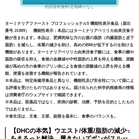
初回送料無料/定期縛りなし
ターミナリアファースト プロフェッショナル5 機能性表示食品（届出
番号 J1489） 機能性表示：本品にはターミナリアベリリカ由来没食子
酸が含まれます。本品は、肥満気味な方のお腹の脂肪（内臓脂肪と皮下
脂肪）を減らし、体重の減少を助け、高めのBMIが低下するのを助ける
機能があります。ターミナリアベリリカ由来没食子酸には、食事の糖や
脂肪の吸収を抑え、食後の血糖値や中性脂肪の上昇を抑える機能、尿酸
値が高めの方の食事のプリン体による食後の尿酸値の上昇を抑える機
能、便通を改善する機能が報告されています。
※本品は、特定保健用食品と異なり、機能性及び安全性について国によ
る評価を受けたものではありません。届け出られた科学的根拠等の情報
は消費者庁のウェブサイトで確認できます。
※本品は、医薬品ではなく、疾病の診断、治療、予防を目的としたもの
ではありません。
※食生活は、主食、主菜、副菜を基本に、食事のバランスを。
【DHCの本気】ウエスト/体重/脂肪の減少
*1
をまるっと解決、履きたいズボンがスルッ