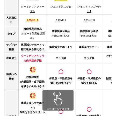
ターミナリアファー
ウエスト気になる
ワイルドマンゴーの
スト
力A
人気順位
人気NO.１
人気NO.2
人気NO.3
人気
*1
機能性表示食品
機能性表示食品
機能性表示食品
機能性
タイプ
(サポート効果確認済
(効果証明済み）
(効果証明済み）
(効果
み）
サプリの
体重減少サポート
*2
体重減少サポート
*6
体重減少サポート
体重減
種類
糖の吸収を抑える
*3
ターミナリアベリリ
ブラック
有効成分
エラグ酸
エラグ酸
カ由来没食子酸
エ
◎
◯
◯
脂肪への
お腹の脂肪
体脂肪
・
中性脂肪を
体脂肪・内臓脂肪の
お腹の脂
機能
(
内臓脂肪
・
皮下脂肪)
減らすの助ける
*6
減少を助ける
のを
を減らすの助ける
*2
◎
体重を減らすサポー
ト
*2
◯
スクロールできます
◯
BMIを下げるサポート
体重改善・BMI改善・