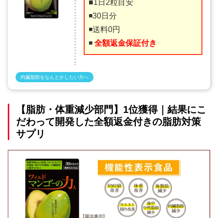
■1日2粒目安
◾️30日分
◾️送料0円
◾️
全額返金保証付き
内臓脂肪をなんとかしたい方へ
【脂肪・体重減少部門】1位獲得｜結果にこ
だわって開発した全額返金付きの脂肪対策
サプリ