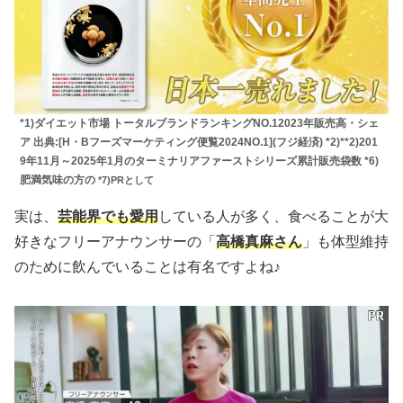
*1)ダイエット市場 トータルブランドランキングNO.12023年販売高・シェ
ア 出典:[H・Bフーズマーケティング便覧2024NO.1](フジ経済) *2)**2)201
9年11月～2025年1月のターミナリアファーストシリーズ累計販売袋数 *6)
肥満気味の方の
*7)PRとして
実は、
芸能界でも愛用
している人が多く、食べることが大
好きなフリーアナウンサーの「
高橋真麻さん
」も体型維持
のために飲んでいることは有名ですよね♪