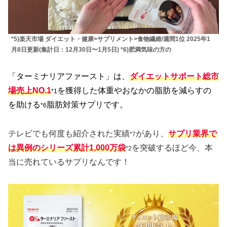
*5)楽天市場 ダイエット・健康>サプリメント>食物繊維/週間1位 2025年1
月8日更新(集計日：12月30日〜1月5日) *6)肥満気味の方の
「ターミナリアファースト」は、
ダイエットサポート総市
場売上NO.1
を獲得した体重やおなかの脂肪を減らすの
*1
を助ける
脂肪対策サプリです。
*6
テレビでも何度も紹介された実績
があり、
サプリ業界で
*7
は異例のシリーズ累計1,000万袋
を突破するほど今、本
*2
当に売れているサプリなんです！