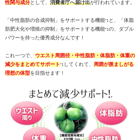
性関与成分
として、
消費者庁へ届け出
が行われています。
「中性脂肪の合成抑制」をサポートする機能
と、「体脂
*1
肪肥大化や増殖の抑制」をサポートする機能
の、ダブル
*1
パワーを持った優秀成分なんです！
これ一つで、
ウエスト周囲径・中性脂肪・体脂肪・体重の
減少をまとめてサポート
してくれて、
周囲が羨ましがる
*1
理想の体型
を目指せます！