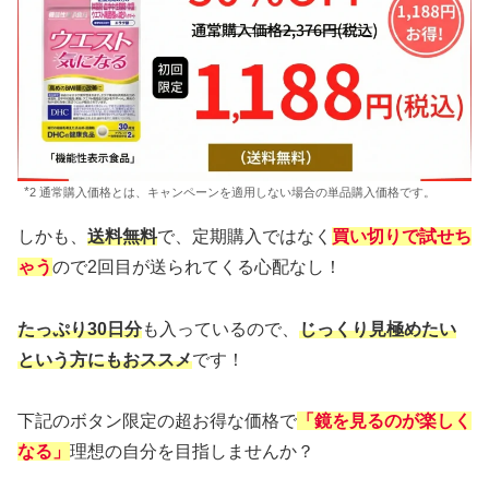
*
2 通常購入価格とは、キャンペーンを適用しない場合の単品購入価格です。
しかも、
送料無料
で、定期購入ではなく
買い切りで試せち
ゃう
ので2回目が送られてくる心配なし！
たっぷり30日分
も入っているので、
じっくり見極めたい
という方にもおススメ
です！
下記のボタン限定の超お得な価格で
「鏡を見るのが楽しく
なる」
理想の自分を目指しませんか？