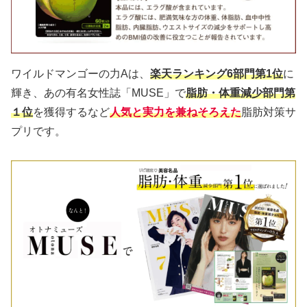
ワイルドマンゴーの力Aは、
楽天ランキング6部門第1位
に
輝き、あの有名女性誌「MUSE」で
脂肪・体重減少部門第
１位
を獲得するなど
人気と実力を兼ねそろえた
脂肪対策サ
プリです。