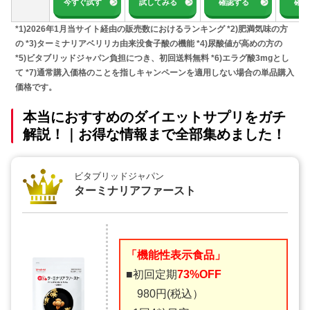
今すぐ試す
試してみる
確認する
確認
*1)2026年1月当サイト経由の販売数におけるランキング *2)肥満気味の方
の *3)ターミナリアベリリカ由来没食子酸の機能 *4)尿酸値が高めの方の
*5)ビタブリッドジャパン負担につき、初回送料無料 *6)エラグ酸3mgとし
て *7)通常購入価格のことを指しキャンペーンを適用しない場合の単品購入
価格です。
本当におすすめのダイエットサプリをガチ
解説！｜お得な情報まで全部集めました！
ビタブリッドジャパン
ターミナリアファースト
「機能性表示食品」
■初回定期
73%OFF
980円(税込）