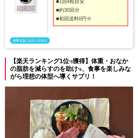
■1回4粒目安
■約30回分
■初回送料0円※
食事を楽しみたい方向け
【楽天ランキング1位
獲得】体重・おなか
*5
の脂肪を減らすのを助け
、食事を楽しみな
*6
がら理想の体型へ導くサプリ！