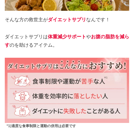
そんな方の救世主が
ダイエットサプリ
なんです！
ダイエットサプリは
体重減少サポート
や
お腹の脂肪を減ら
す
のを助けるアイテム。
*1)適度な食事制限と運動の併用は必要です