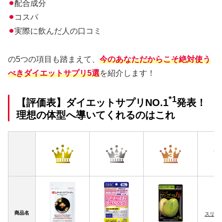
⚫︎
配合成分
⚫︎
コスパ
⚫︎
実際に飲んだ人の口コミ
の5つの項目も踏まえて、
今のあなただからこそ絶対使う
べきダイエットサプリ5選
を紹介します！
*1
【評価表】ダイエットサプリNO.1
発表！
理想の体型へ導いてくれるのはこれ
商品名
スリリ