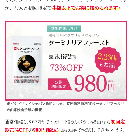
が、なんと初回限定で
半額以下でお得に始められます♪
※ビタブリッドジャパン負担につき、初回送料無料*5)ターミナリアべリリ
カ由来没食子酸の機能
通常価格は3,672円ですが、下記のボタン経由なら
初回定
期73%OFF
の
980円(税込
）
でお試しできちゃうん
/約30回分